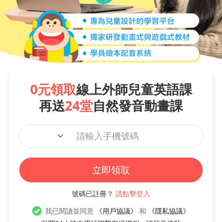
0元領取
線上外師兒童英語課
再送
24堂
自然發音動畫課
立即領取
號碼已註冊？
請點擊登入
我已閱讀並同意
《用戶協議》
和
《隱私協議》