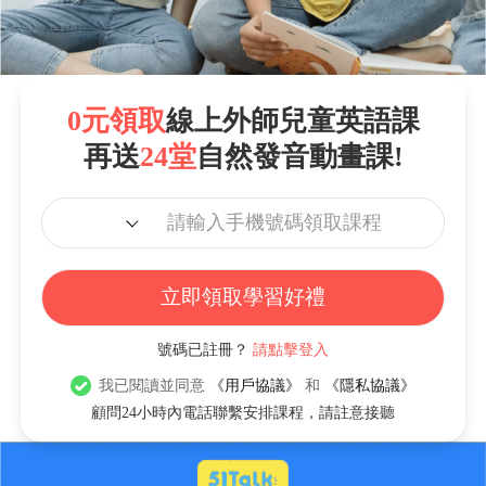
0元領取
線上外師兒童英語課
再送
24堂
自然發音動畫課!
立即領取學習好禮
號碼已註冊？
請點擊登入
我已閱讀並同意
《用戶協議》
和
《隱私協議》
顧問24小時內電話聯繫安排課程，請註意接聽